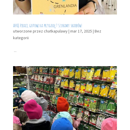
AHOJ Piraci, gotowi na przygodę ? Szukamy skarbów!
utworzone przez
chatkapulawy
|
mar 17, 2025
|
Bez
kategorii
...