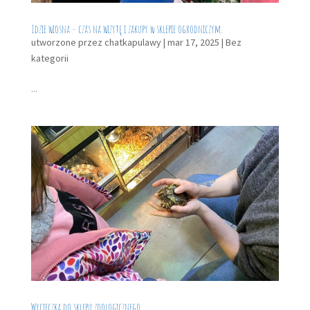
Idzie wiosna – czas na wizytę i zakupy w sklepie ogrodniczym.
utworzone przez
chatkapulawy
|
mar 17, 2025
|
Bez
kategorii
...
Wycieczka do sklepu zoologicznego.