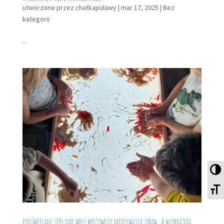
utworzone przez
chatkapulawy
|
mar 17, 2025
|
Bez
kategorii
...
Pr
Zm
Podświetlany stół daje wiele możliwości kreatywnych zabaw…A wyobraźnia