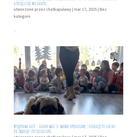
dziecięca nie ma granic.
utworzone przez
chatkapulawy
|
mar 17, 2025
|
Bez
kategorii
...
Wyjątkowy gość – Falkor wraz ze swoimi opiekunami z Fundacji Po Ludzku
Do Zwierząt- Przyjazna Łapa.
utworzone przez
chatkapulawy
|
mar 17, 2025
|
Bez