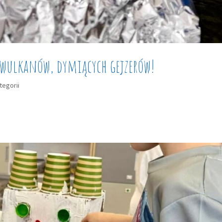
 wulkanów, dymiących gejzerów!
tegorii