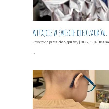
Witajcie w świecie dinozaurów,
utworzone przez
chatkapulawy
|
lut 17, 2026
|
Bez ka
...