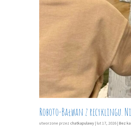
Roboto-Bałwan z recyklingu. Ni
utworzone przez
chatkapulawy
|
lut 17, 2026
|
Bez ka