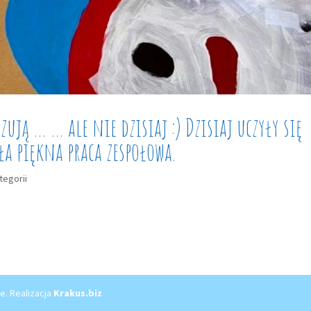
ują … … ale nie dzisiaj :) Dzisiaj uczyły się
ła piękna praca zespołowa.
tegorii
e. Realizacja
Krakus.biz