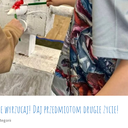
e wyrzucaj! Daj przedmiotom drugie życie!
tegorii