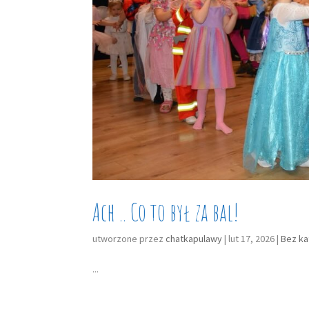
Ach .. Co to był za bal!
utworzone przez
chatkapulawy
|
lut 17, 2026
|
Bez ka
...