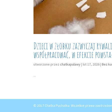
Dzieci w żłobku zazwyczaj rywaliz
współpracować, w efekcie powsta
utworzone przez
chatkapulawy
|
lut 17, 2026
|
Bez ka
...
© 2017 Chatka Puchatka. Wszelkie prawa zastrzeżon