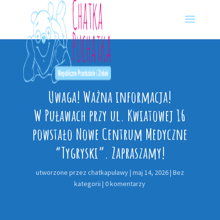
Skip
to
content
Uwaga! Ważna informacja!
W Puławach przy ul. Kwiatowej 16
powstało Nowe Centrum Medyczne
“Tygryski”. Zapraszamy!
utworzone przez
chatkapulawy
|
maj 14, 2026
|
Bez
kategorii
|
0 komentarzy