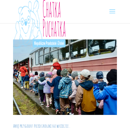
Skip
to
content
Ahoj przygodo! Przedszkolaki na wycieczce .