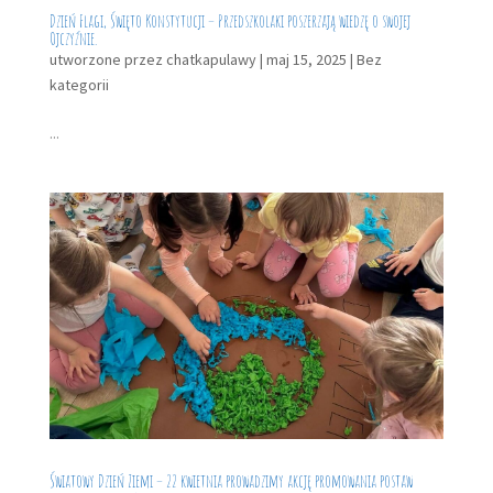
Dzień Flagi, Święto Konstytucji – Przedszkolaki poszerzają wiedzę o swojej
Ojczyźnie.
utworzone przez
chatkapulawy
|
maj 15, 2025
|
Bez
kategorii
...
Światowy Dzień Ziemi – 22 kwietnia prowadzimy akcję promowania postaw