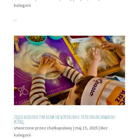
kategorii
...
Zajęcia kulinarne tym razem nie w przedszkolu. Przedszkolaki odwiedziły
pizzerię.
utworzone przez
chatkapulawy
|
maj 15, 2025
|
Bez
kategorii