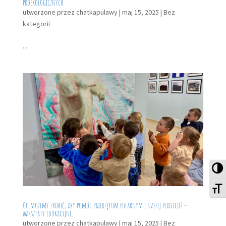
proekologicznych.
utworzone przez
chatkapulawy
|
maj 15, 2025
|
Bez
kategorii
...
Pr
Zm
Co możemy zrobić, aby pomóc zwierzętom polarnym i naszej planecie? –
warsztaty edukacyjne.
utworzone przez
chatkapulawy
|
maj 15, 2025
|
Bez