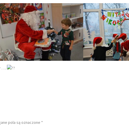
y ….
ne pola są oznaczone
*